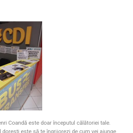
enri Coandă este doar începutul călătoriei tale.
l dorești este să te îngrijorezi de cum vei ajunge