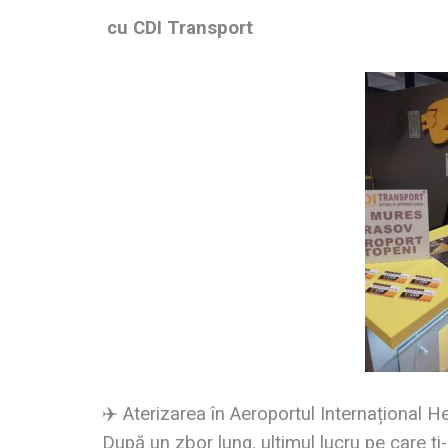
cu CDI Transport
✈️ Aterizarea în Aeroportul Internațional H
După un zbor lung, ultimul lucru pe care ți-