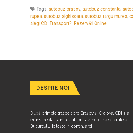
Tags:
autobuz brasov
,
autobuz constanta
,
auto
rupea
,
autobuz sighisoara
,
autobuz targu mures
,
c
alegi CDI Transport?
,
Rezervări Online
DESPRE NOI
După primele trasee spre Brașov și Craiova, CDI s-a
extins treptat și în restul țării, având curse pe rutele
București...
[citește în continuare]