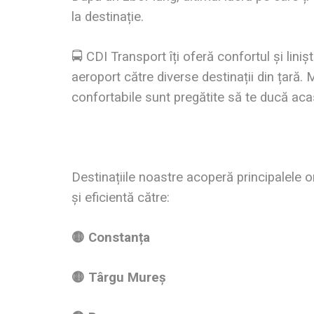
la destinație.
🚍 CDI Transport îți oferă confortul și liniș
aeroport către diverse destinații din țară
confortabile sunt pregătite să te ducă acasă
Destinațiile noastre acoperă principalele 
și eficientă către:
🟡 Constanța
🟡 Târgu Mureș