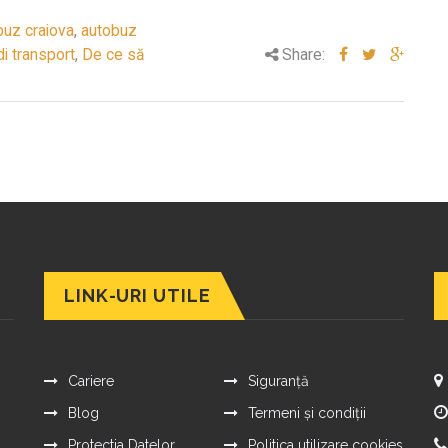
buz craiova
,
autobuz
di transport
,
De ce să
Share:
LINK-URI UTILE
Cariere
Siguranță
Blog
Termeni și condiții
Protectia Datelor
Politica utilizare cookies