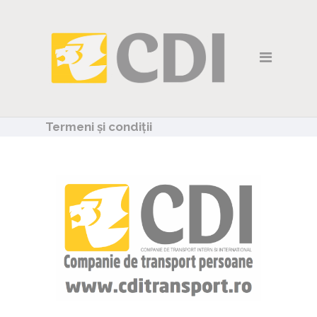
Acasă
Rute interne
Rute externe
Transport angajaţi
Termeni și condiții
Închirieri
Contact