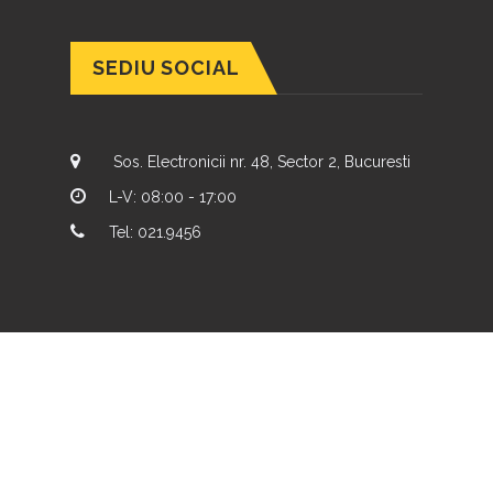
SEDIU SOCIAL
Sos. Electronicii nr. 48, Sector 2, Bucuresti
L-V: 08:00 - 17:00
Tel: 021.9456
×
🚍 RUTE NOI
Ruta 1: